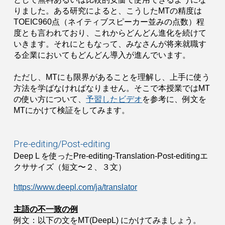
りました。ある研究によると、こうしたMTの精度は
TOEIC960点（ネイティブスピーカー並みの点数）程
度とも言われており、これからどんどん進化を続けて
いきます。それにともなって、みなさんが将来就職す
る企業においてもどんどん導入が進んでいます。
ただし、MTにも限界があることを理解し、上手に使う
方法を学ばなければなりません。そこで本授業ではMT
の使い方について、
予習したビデオ
を参考に、例文を
MTにかけて検証をしてみます。
Pre-editing/Post-editing
Deep L を使ったPre-editing-Translation-Post-editingエ
クササイズ（短文〜２、３文）
https://www.deepl.com/ja/translator
主語の不一致の例
例文：以下の文をMT(DeepL) にかけてみましょう。