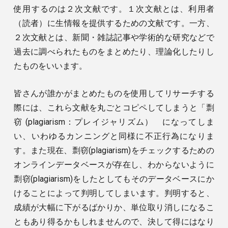
使用するのは２次文献です。１次文献とは、利用者
（読者）に生情報を提供するための文献です。一方、
２次文献とは、新聞・雑誌記事や学術的な研究などで
過去に調べられたものをまとめたり、理論化したりし
たものをいいます。
皆さんが誰かがまとめたものを使用してリサーチする
際には、これら文献を丸ごとコピペしてしまうと「剽
窃 (plagiarism：プレイジャリズム） になってしま
い、いわゆるカンニングと同様に不正行為になりま
す。また現在、剽窃(plagiarism)をチェックするための
オンラインデータベースが存在し、わからないように
剽窃(plagiarism)をしたとしてもそのデータベースにか
けることによって判明してしまいます。判明すると、
成績が大幅に下がるばかりか、単位取り消しになるこ
ともあり得るかもしれませんので、決して得にはなり