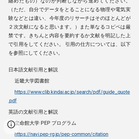
纏めたもの）なのか判断しながら進めてください。
（ただ、自分でデータをとることになる物理や電気実
験などとは違い、今年度のリサーチはそのほとんどが
２次文献になると思います。）また単なるコピペは厳
禁です。きちんと内容を要約するか文献を明記した上
で引用をしてください。 引用の仕方については、以下
を参照にしてください。
日本語文献引用と解説
近畿大学図書館
https://www.clib.kindai.ac.jp/search/pdf/guide_quote
.pdf
英語の文献引用と解説
立命館大学 PEP プログラム
https://navi.pep-rg.jp/pep-common/citation