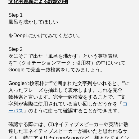
文化的差異による誤訳の例
Step 1
風呂を沸かしてほしい
をDeepLにかけてみてください。
Step 2
次にそこで出た「風呂を沸かす」という英語表現
を“”（クオテーションマーク：引用符）の中にいれて
Google で完全一致検索をしてみましょう。
Googleの検索枠に“”で囲まれた文字列をいれると、“”に
入ったフレーズを抽出して表示します。これを完全一
致検索と言います。完全一致検索をすることで、“”文
字列が実際に使用されている言い回しかどうかを「
コ
ーパス
」のように使って確認することができます。
確認する際には、(1)ネイティブスピーカーや英語に熟
達した非ネイティブスピーカーが書いたと思われるサ
イト、特にアメリカ(.comや.govなど、様々なドメイン