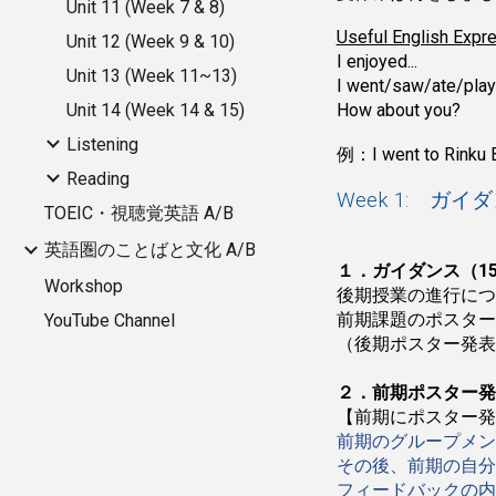
Unit 11 (Week 7 & 8)
Useful English Expr
Unit 12 (Week 9 & 10)
I enjoyed...
Unit 13 (Week 11~13)
I went/saw/ate/playe
Unit 14 (Week 14 & 15)
How about you?
Listening
例：I went to Rinku B
Reading
Week 1: 
TOEIC・視聴覚英語 A/B
英語圏のことばと文化 A/B
１．ガイダンス（1
Workshop
後期授業の進行につ
前期課題のポスター
YouTube Channel
（後期ポスター発表
２．前期ポスター発
【前期にポスター発
前期のグループメン
その後、前期の自分
フィードバックの内