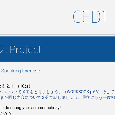
CE
D1
ip to main content
Skip to navigat
: Project
 Speaking Exercise
, 2, 1
（
10分）
マについてメモをとりましょう。（WORKBOOK p
.66
）そして
また同じ内容について２分で話しましょう。最後にもう一度相
ou do during your summer holiday?
したか？