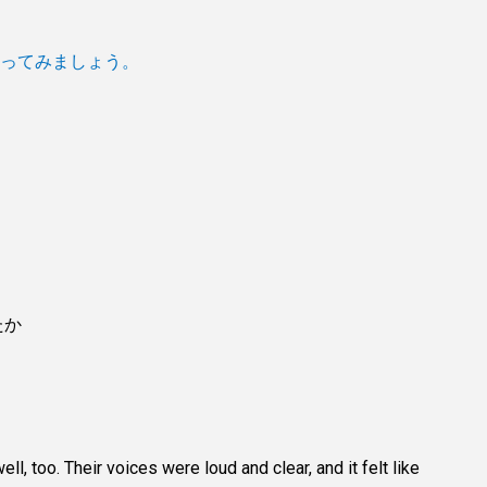
ってみましょう。
たか
ell, too. Their voices were loud and clear, and it felt like