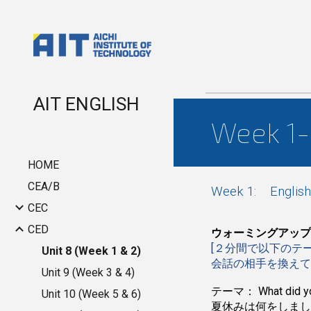
Sk
AIT ENGLISH
Week 1-2
HOME
CEA/B
Week 1: English
CEC
CED
ウォーミングアップ: 3
[２分間で以下のテー
Unit 8 (Week 1 & 2)
会話の相手を換えて
Unit 9 (Week 3 & 4)
テーマ：
What did y
Unit 10 (Week 5 & 6)
夏休みは何をしま