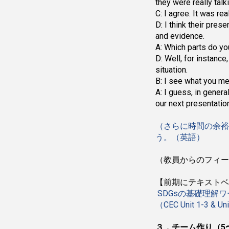
they were really talk
C: I agree. It was r
D: I think their pres
and evidence.
A: Which parts do yo
D: Well, for instanc
situation.
B: I see what you mea
A: I guess, in gener
our next presentation
（さらに時間の余裕
う。（英語）
（教員からのフィー
【前期にテキストベ
SDGsの基礎理解
（CEC Unit 1-3 & 
３．チーム作り（5