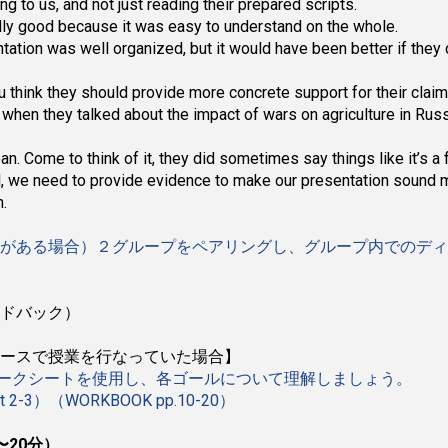
ing to us, and not just reading their prepared scripts.
eally good because it was easy to understand on the whole.
entation was well organized, but it would have been better if the
u think they should provide more concrete support for their clai
e, when they talked about the impact of wars on agriculture in Ru
n. Come to think of it, they did sometimes say things like it’s a fa
al, we need to provide evidence to make our presentation sound 
.
がある場合）２グループをペアリングし、グループ内でのディ
ドバック）
ースで授業を行なっていた場合】
ワークシートを使用し、各ゴールについて理解しましょう。
Unit 2-3）（WORKBOOK pp.10-20）
〜20分）