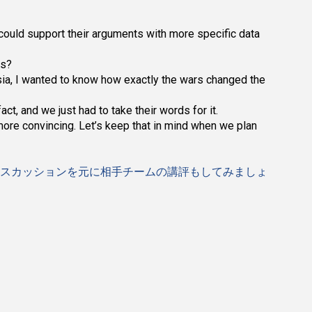
y could support their arguments with more specific data
ms?
ssia, I wanted to know how exactly the wars changed the
ct, and we just had to take their words for it.
more convincing. Let’s keep that in mind when we plan
スカッションを元に相手チームの講評もしてみましょ