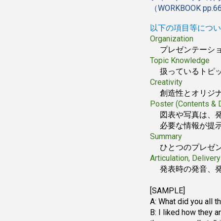
（WORKBOOK pp.6
以下の項目等につい
Organization
プレゼンテーシ
Topic Knowledg
扱っているトピ
Creativity
創造性とオリジ
Poster (Contents &
図表や写真は、
必要な情報が提
Summary
ひとつのプレゼ
Articulation, Delive
発表時の発音、
[SAMPLE]
A: What did you all t
B: I liked how they ar