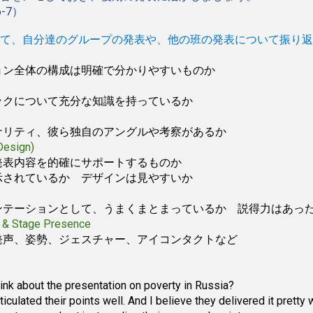
6-7）
て、自分達のグループの発表や、他の班の発表について振り返
ョン全体の構成は明確で分かりやすいものか
e
ックについて充分な知識を持っているか
ナリティ、彼ら独自のアングルや考察があるか
 Design)
発表内容を的確にサポートするものか
示されているか デザインは見やすいか
ンテーションとして、うまくまとまっているか 説得力はあっ
ry & Stage Presence
発声、姿勢、ジェスチャー、アイコンタクトなど
hink about the presentation on poverty in Russia?
ticulated their points well. And I believe they delivered it pretty w