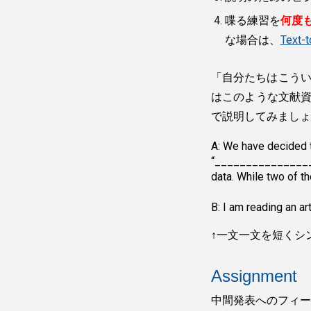
喋る練習を
何度
な場合は、
Text
「自分たちはこう
はこのような文献
で説明してみましょ
A: We have decided 
“__________________
data. While two of t
B: I am reading an a
↑一文一文を短くシ
Assignment
中間発表へのフィー