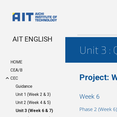
Sk
AIT ENGLISH
Unit
3
:
HOME
CEA/B
Project: 
CEC
Guidance
Unit 1 (Week 2 & 3)
Week 6
Unit 2 (Week 4 & 5)
Phase 2 (Week
6
Unit 3 (Week 6 & 7)