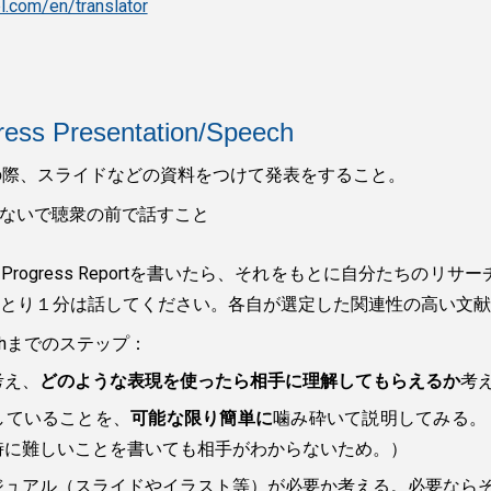
l.com/en/translator
ress Presentation/Speech
n: 発表の際、スライドなどの資料をつけて発表をすること。
を使わないで聴衆の前で話すこと
rogress Reportを書いたら、それをもとに自分たちの
とり１分は話してください。各自が選定した関連性の高い文献
peechまでのステップ：
考え、
どのような表現を使ったら相手に理解してもらえるか
考
していることを、
可能な限り簡単に
噛み砕いて説明してみる。（W
時に難しいことを書いても相手がわからないため。）
ジュアル（スライドやイラスト等）が必要か考える。必要なら