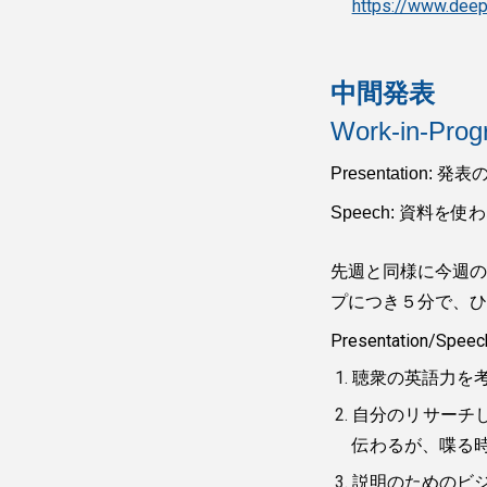
https://www.deep
中間発表
Work-in-Prog
Presentatio
Speech: 資料
先週と同様に今週のP
プにつき５分で、ひ
Presentation/S
聴衆の英語力を
自分のリサーチ
伝わるが、喋る
説明のためのビ