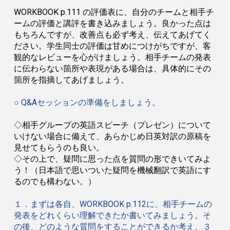
WORKBOOK p.111
の評価表に、自分のチームと相手チ
ームの評価と講評を書き込みましょう。良かった点は
もちろんですが、改善点も必ず考え、伝えてあげてく
ださい。学生同士の評価は甘めにつけがちですが、客
観的なレビューを心がけましょう。相手チームの発表
に伝わらない箇所や表現がある場合は、具体的にその
箇所を指摘してあげましょう。
○
Q&A
セッションの準備をしましょう。
◇
相手グループの英語スピーチ（プレゼン）について
いけない場合に備えて、あらかじめ日英対訳の原稿を
見せてもらうのも良い。
◇
その上で、疑問に思った点を質問の形できいてみよ
う！（日本語で思いついた疑問を機械翻訳で英語にす
るのでも構わない。）
１．まずは各自、
WORKBOOK p.112
に、相手チームの
発表をどれくらい理解できたか書いてみましょう。そ
の後、どのような質問をすることができるか考え、３