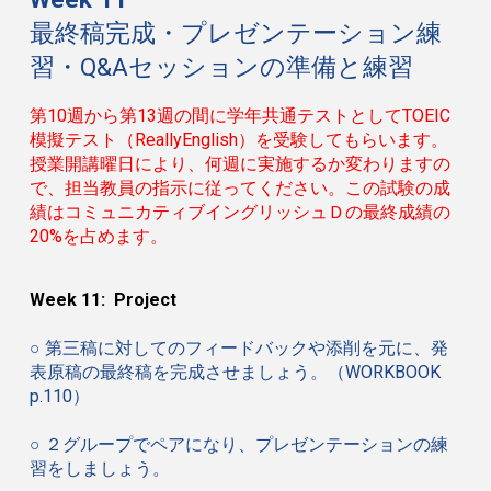
最終稿完成・プレゼンテーション練
習・
Q&A
セッションの準備と練習
第
10
週から第
13
週の間に学年共通テストとしてTOEIC
模擬テスト（
ReallyEnglish
）を受験してもらいます。
授業開講曜日により、何週に実施するか変わりますの
で、担当教員の指示に従ってください。この試験の成
績はコミュニカティブイングリッシュＤの最終成績の
20%
を占めます。
Week 11: Project
○
第三稿に対してのフィードバックや添削を元に、発
表原稿の最終稿を完成させましょう。（
WORKBOOK
p.110
）
○
２グループでペアになり、プレゼンテーションの練
習をしましょう。