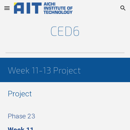
Skip to main content
Skip to navigation
CED6
Week 11-13 Project
Project
Phase 23
W
eek
11